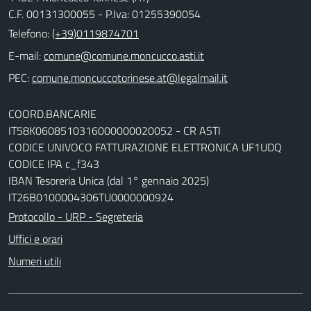
C.F. 00131300055 - P.Iva: 01255390054
Telefono:
(+39)0119874701
E-mail:
comune@comune.moncucco.asti.it
PEC:
comune.moncuccotorinese.at@legalmail.it
COORD.BANCARIE
IT58K0608510316000000020052 - CR ASTI
CODICE UNIVOCO FATTURAZIONE ELETTRONICA UF1UDQ
CODICE IPA c_f343
IBAN Tesoreria Unica (dal 1° gennaio 2025)
IT26B0100004306TU0000000924
Protocollo - URP - Segreteria
Uffici e orari
Numeri utili